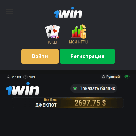
Перейти
к
содержанию
Войти
Регистрация