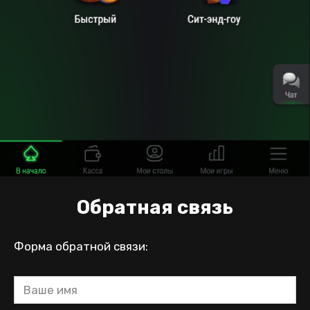
Обратная связь
Форма обратной связи: